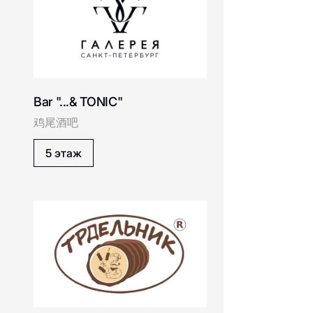
Bar "...& TONIC"
鸡尾酒吧
5 этаж