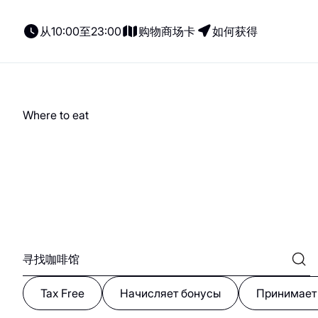
A
B
C
D
E
F
G
H
I
J
K
L
M
N
O
P
Q
R
S
T
U
从10:00至23:00
购物商场卡
如何获得
Angry Shrimp
A
Where to eat
所有商店
新闻
就餐
Parking
礼品证书
所有商店
展示
意大利餐
Electric cars
租户门户网站
女装
coffee-sweets
儿童服务
Bloomberry
B
内衣
格魯吉亞菜
鞋子与箱包
素食主義者/素食主
義者
儿童商品
Tax Free
Начисляет бонусы
Принимает
印象丝路
配饰、珠宝和钟表
Cofix