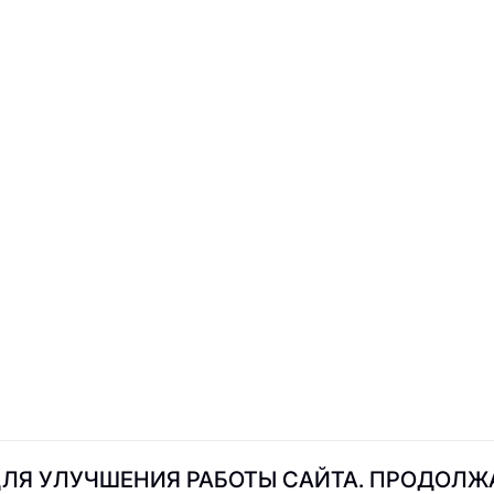
Poke Wave
Parmesano
Pa Pa Power
PRO.Хинкал
Roni's Donuts
Ramen&Wok
ЛЯ УЛУЧШЕНИЯ РАБОТЫ САЙТА. ПРОДОЛЖА