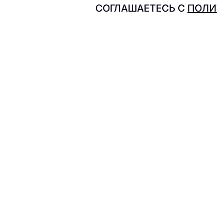
СОГЛАШАЕТЕСЬ С
ПОЛИ
Sweet Way
S
Senpai
地址
所有商店
Санкт-Петербург, Лиговский проспект
The Бык
T
30а, ст.м. «Площадь восстания»
商店营业时间
新闻
с 10:00 до 23:00
电话
展示
+7 (812)-643-31-72
Urumchi
U
社交网络
租户门户