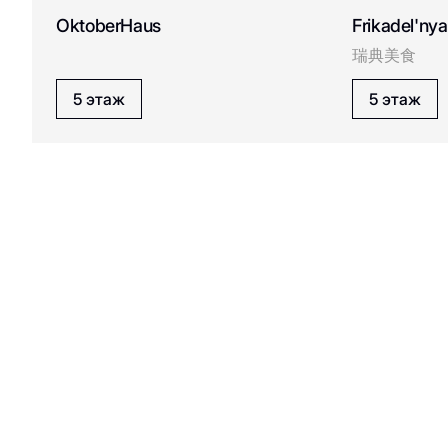
OktoberHaus
Frikadel'nya
瑞典美食
Lale
L
5 этаж
5 этаж
Mr. Manana
M
New Burger
N