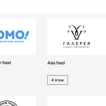
 food
Asia food
4 этаж
Green Point