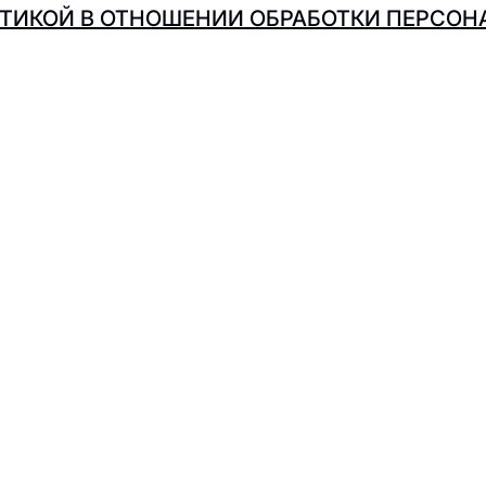
ТИКОЙ В ОТНОШЕНИИ ОБРАБОТКИ ПЕРСО
Subway
Stars Coffee
Salad Bar
SURF COFF
Thai Food by Gaijin
礼品证书
Ukusno
网站