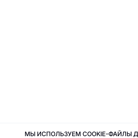
OMO korean food
O
Pa Pa Power
P
Pa Pa Power
PhoBo
Rostic's
R
МЫ ИСПОЛЬЗУЕМ COOKIE-ФАЙЛЫ Д