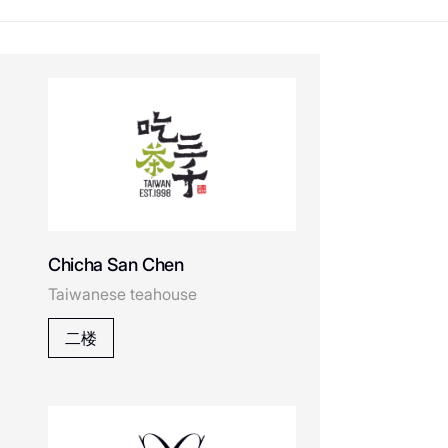
Скачать приложение
Chicha San Chen
Taiwanese teahouse
二楼