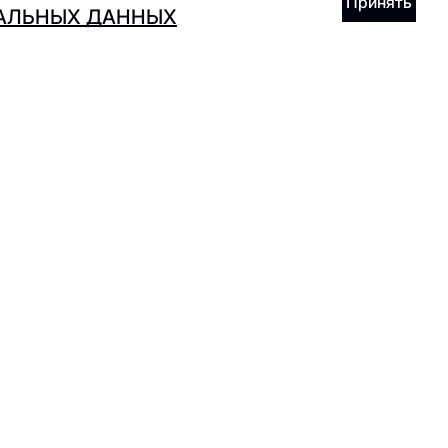
Принять
НАЛЬНЫХ ДАННЫХ
Stars Coffee
EE
在应用程序中接收礼物
下载应用程序
在网站上选择不同的语言
RU
EN