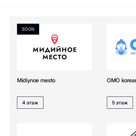
C
美丽与健康
商业娱乐购物中
心“游廊”服务
运动与休闲用品
提款机
电子产品、书籍及家
SOON
用电器
Don Tapa
D
客户服务
家居用品
儿童服务
家居用品
Eco-services
Eat Market
E
Midiynoe mesto
OMO korean
4 этаж
5 этаж
Gagawa
G