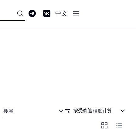
Р
С
Т
У
Ф
Х
Ц
Ч
Ш
Щ
Ъ
Ы
Ь
Э
Ю
Я
0—9
中文
ПРОГРАММА
ЛОЯЛЬНОСТИ GALERIA
CLUB
楼层
 Chen
Chokoberry