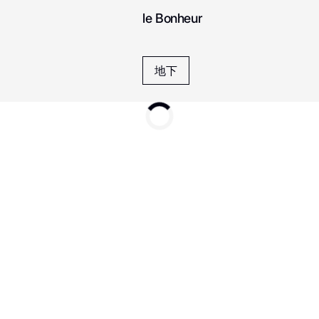
le Bonheur
地下
Mercato D’Italia
Marhaba