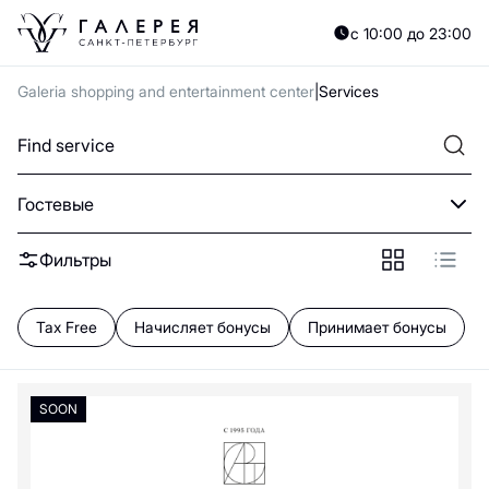
A
B
C
D
E
F
G
H
I
J
K
L
M
N
O
P
Q
R
S
T
U
V
W
X
Y
с 10:00 до 23:00
А
Б
В
Г
Д
Е
Ж
З
И
Й
К
Л
М
Н
О
П
Р
С
Т
У
Ф
Х
Ц
Ч
Galeria shopping and entertainment center
Services
0—9
А
Гостевые
Ателье вкуса и цвета
Арт-Рама
SOON
Фильтры
Floor
Б
Tax Free
Начисляет бонусы
Принимает бонусы
Бюро находок
SOON
Г
Гардероб