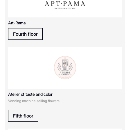
И
Art-Rama
Информация
Инвалидные коляски
Fourth floor
К
Копирка
П
Atelier of taste and color
Парковка
Vending machine selling flowers
Т
Fifth floor
Такси бизнес-класса