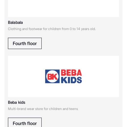
GamePark
Balabala
H
Clothing and footwear for children from 0 to 14 years old.
Happy Baby
Fourth floor
L
LIME
M
Beba kids
Motherbear
MAAG
Multi-brand wear store for children and teens
O
Fourth floor