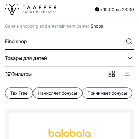
A
B
C
D
E
F
G
H
I
J
K
L
M
N
O
P
Q
R
S
T
U
V
W
X
Y
с 10:00 до 23:00
А
Б
В
Г
Д
Е
Ж
З
И
Й
К
Л
М
Н
О
П
Р
С
Т
У
Ф
Х
Ц
Ч
Galeria shopping and entertainment center
Shops
0—9
B
Товары для детей
Beba kids
Balabala
Фильтры
Floor
C
Tax Free
Начисляет бонусы
Принимает бонусы
Choupette
G
Gulliver
Gloria Jeans