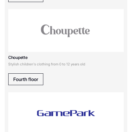
Original Marines
Oldos
O`STIN
P
playToday
Choupette
Stylish children's clothing from 0 to 12 years old
S
Fourth floor
SELA
Д
Детский мир