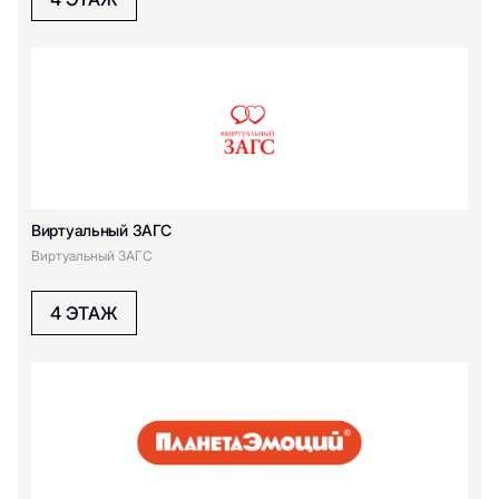
F
Furla
FRENCH KISS
Finn Flare
Falconeri
SOON
FREEDOM STORE
FALKE
Виртуальный ЗАГС
G
Виртуальный ЗАГС
4 ЭТАЖ
GLVR
Glassman
NEW
Gagawa
Gulliver
Gresso
Green Point
Gloria Jeans
Glenfield
GamePark
GUESS