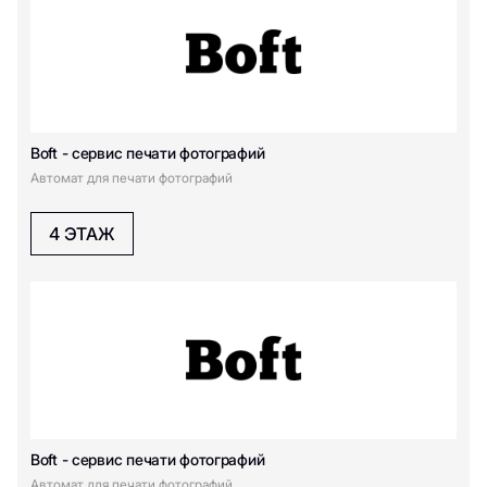
Bloomberry
Beau Today
Burger King
Bootwood
Boggi Milano
Boft - cервис печати
фотографий
Boft - cервис печати фотографий
Автомат для печати фотографий
Boft - cервис печати
Boft - cервис печати
фотографий
фотографий
4 ЭТАЖ
Bizhu
Belle You
Befree
Beba kids
Bao Mochi
Balabala
BOSS
C
Boft - cервис печати фотографий
Автомат для печати фотографий