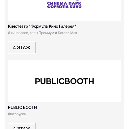
Diplomat
Diamond District
DUB
DREAMS by Alena
Кинотеатр "Формула Кино Галерея"
Akhmadullina
8 кинозалов, залы Премиум и Screen Max
DDX Fitness
4 ЭТАЖ
E
ECRU
Emka
Eat Market
Eleganzza
ESTEL
Emiliano Zapata
EMMI kiosk
Erborian
PUBLIC BOOTH
Фотобудка
Emmi
ECCO
Perfumery&Cosmetics
4 ЭТАЖ