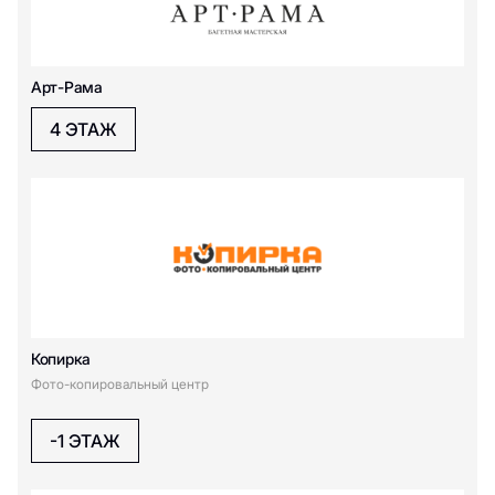
И
Арт-Рама
Информация
Инвалидные коляски
4 ЭТАЖ
К
Копирка
П
Копирка
Парковка
Фото-копировальный центр
Т
-1 ЭТАЖ
Такси бизнес-класса