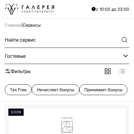
A
B
C
D
E
F
G
H
I
J
K
L
M
N
O
P
Q
R
S
T
U
V
W
X
Y
с 10:00 до 23:00
А
Б
В
Г
Д
Е
Ж
З
И
Й
К
Л
М
Н
О
П
Р
С
Т
У
Ф
Х
Ц
Ч
Главная
Сервисы
0—9
А
Гостевые
Ателье вкуса и цвета
Арт-Рама
SOON
Фильтры
ЭТАЖ
Б
Tax Free
Начисляет бонусы
Принимает бонусы
Бюро находок
SOON
Г
Гардероб