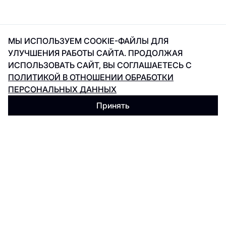
МЫ ИСПОЛЬЗУЕМ COOKIE-ФАЙЛЫ ДЛЯ
УЛУЧШЕНИЯ РАБОТЫ САЙТА. ПРОДОЛЖАЯ
ИСПОЛЬЗОВАТЬ САЙТ, ВЫ СОГЛАШАЕТЕСЬ С
ПОЛИТИКОЙ В ОТНОШЕНИИ ОБРАБОТКИ
ПЕРСОНАЛЬНЫХ ДАННЫХ
Принять
АДРЕС
Санкт-Петербург, Лиговский проспект 30а,
ст.м. «Площадь восстания»
РЕЖИМ РАБОТЫ МАГАЗИНОВ
с 10:00 до 23:00
ТЕЛЕФОН