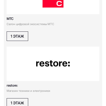
R
МТС
Салон цифровой экосистемы МТС
restore:
1 ЭТАЖ
S
Samsung
W
WATCHSPORT
restore:
Y
Магазин техники и электроники
1 ЭТАЖ
Yamaguchi