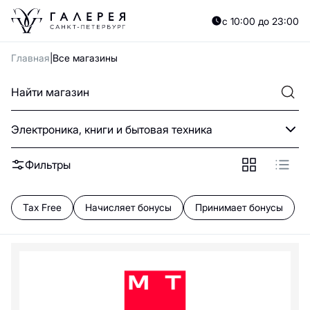
A
B
C
D
E
F
G
H
I
J
K
L
M
N
O
P
Q
R
S
T
U
V
W
X
Y
с 10:00 до 23:00
А
Б
В
Г
Д
Е
Ж
З
И
Й
К
Л
М
Н
О
П
Р
С
Т
У
Ф
Х
Ц
Ч
Главная
Все магазины
0—9
D
Электроника, книги и бытовая техника
Dreame
Фильтры
ЭТАЖ
G
Tax Free
Начисляет бонусы
Принимает бонусы
GamePark
H
Huawei