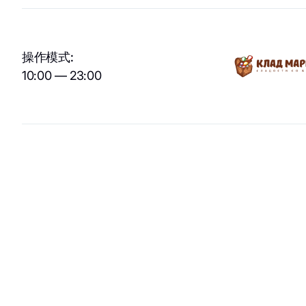
美丽与健康
商业娱乐购物中
心“游廊”服务
运动与休闲用品
操作模式:
提款机
电子产品、书籍及家
10:00 — 23:00
用电器
客户服务
家居用品
儿童服务
家居用品
Eco-services