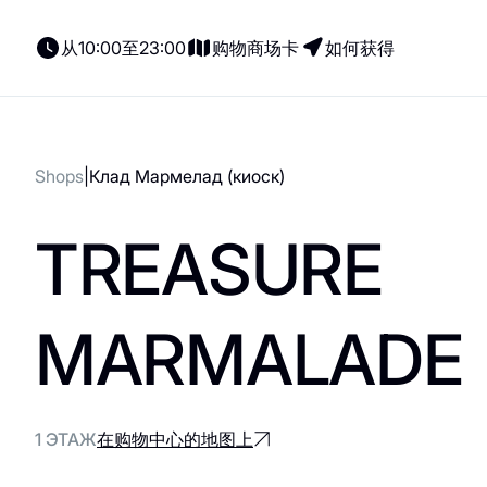
从10:00至23:00
购物商场卡
如何获得
Shops
Клад Мармелад (киоск)
所有商店
新闻
就餐
Parking
礼品证书
TREASURE
所有商店
展示
意大利餐
Electric cars
租户门户网站
女装
coffee-sweets
儿童服务
MARMALADE
内衣
格魯吉亞菜
鞋子与箱包
素食主義者/素食主
義者
儿童商品
1 ЭТАЖ
在购物中心的地图上
印象丝路
配饰、珠宝和钟表