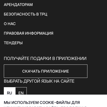
АРЕНДАТОРАМ
Товары для спорта и отдыха
БЕЗОПАСНОСТЬ В ТРЦ
Электроника, книги и бытовая техника
Товары для дома
О НАС
Подарки и сувениры
ПРАВОВАЯ ИНФОРМАЦИЯ
ТЕНДЕРЫ
ПОЛУЧАЙТЕ ПОДАРКИ В ПРИЛОЖЕНИИ
СКАЧАТЬ ПРИЛОЖЕНИЕ
ВЫБРАТЬ ДРУГОЙ ЯЗЫК НА САЙТЕ
RU
EN
МЫ ИСПОЛЬЗУЕМ COOKIE-ФАЙЛЫ ДЛЯ