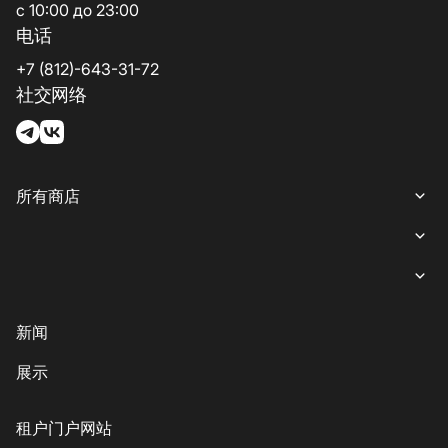
с 10:00 до 23:00
电话
+7 (812)-643-31-72
社交网络
所有商店
所有商店
女装
就餐
内衣
意大利餐
商业娱乐购物中心“游廊”服务
新闻
鞋子与箱包
coffee-sweets
提款机
展示
儿童商品
格魯吉亞菜
客户服务
配饰、珠宝和钟表
素食主義者/素食主義者
儿童服务
租户门户网站