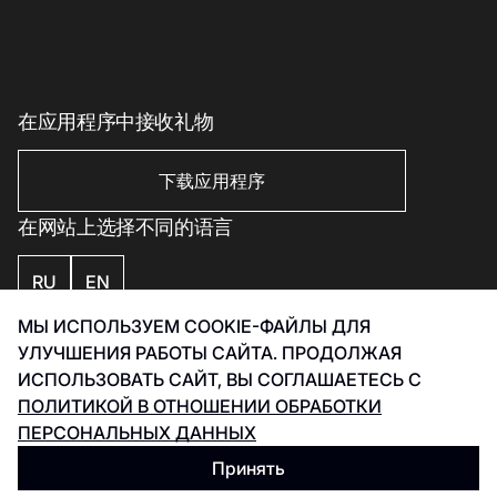
美丽与健康
印象丝路
Eco-services
运动与休闲用品
电子产品、书籍及家用电器
家居用品
在应用程序中接收礼物
家居用品
下载应用程序
在网站上选择不同的语言
RU
EN
МЫ ИСПОЛЬЗУЕМ COOKIE-ФАЙЛЫ ДЛЯ
私隐政策
УЛУЧШЕНИЯ РАБОТЫ САЙТА. ПРОДОЛЖАЯ
Smart Captcha 数据处理政策
ИСПОЛЬЗОВАТЬ САЙТ, ВЫ СОГЛАШАЕТЕСЬ С
发展 Инфинити 2026
ПОЛИТИКОЙ В ОТНОШЕНИИ ОБРАБОТКИ
ПЕРСОНАЛЬНЫХ ДАННЫХ
Принять