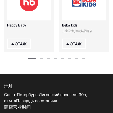
Happy Baby
Beba kids
儿童及青少年多品牌店
4 ЭТАЖ
4 ЭТАЖ
地址
Санкт-Петербург, Лиговский проспект 30а,
ст.м. «Площадь восстания»
商店营业时间