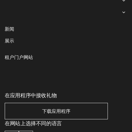
女装
就餐
内衣
意大利餐
商业娱乐购物中心“游廊”服务
新闻
鞋子与箱包
coffee-sweets
提款机
展示
儿童商品
格魯吉亞菜
客户服务
配饰、珠宝和钟表
素食主義者/素食主義者
儿童服务
租户门户网站
美丽与健康
印象丝路
Eco-services
运动与休闲用品
电子产品、书籍及家用电器
家居用品
在应用程序中接收礼物
家居用品
下载应用程序
在网站上选择不同的语言