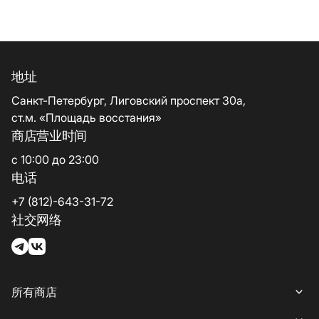
地址
Санкт-Петербург, Лиговский проспект 30а,
ст.м. «Площадь восстания»
商店营业时间
с 10:00 до 23:00
电话
+7 (812)-643-31-72
社交网络
所有商店
所有商店