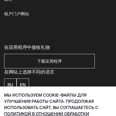
儿童商品
格魯吉亞菜
客户服务
配饰、珠宝和钟表
素食主義者/素食主義者
儿童服务
租户门户网站
美丽与健康
印象丝路
Eco-services
运动与休闲用品
电子产品、书籍及家用电器
家居用品
在应用程序中接收礼物
家居用品
下载应用程序
在网站上选择不同的语言
RU
EN
МЫ ИСПОЛЬЗУЕМ COOKIE-ФАЙЛЫ ДЛЯ
私隐政策
УЛУЧШЕНИЯ РАБОТЫ САЙТА. ПРОДОЛЖАЯ
Smart Captcha 数据处理政策
ИСПОЛЬЗОВАТЬ САЙТ, ВЫ СОГЛАШАЕТЕСЬ С
发展 Инфинити 2026
ПОЛИТИКОЙ В ОТНОШЕНИИ ОБРАБОТКИ