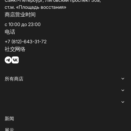
Санкт-Петербург, Лиговский проспект 30а,
ст.м. «Площадь восстания»
商店营业时间
с 10:00 до 23:00
电话
+7 (812)-643-31-72
社交网络
所有商店
所有商店
女装
就餐
内衣
意大利餐
商业娱乐购物中心“游廊”服务
新闻
鞋子与箱包
coffee-sweets
提款机
展示