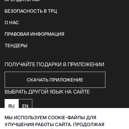
Товары для спорта и отдыха
БЕЗОПАСНОСТЬ В ТРЦ
Электроника, книги и бытовая техника
Товары для дома
О НАС
Подарки и сувениры
ПРАВОВАЯ ИНФОРМАЦИЯ
ТЕНДЕРЫ
ПОЛУЧАЙТЕ ПОДАРКИ В ПРИЛОЖЕНИИ
СКАЧАТЬ ПРИЛОЖЕНИЕ
ВЫБРАТЬ ДРУГОЙ ЯЗЫК НА САЙТЕ
RU
EN
МЫ ИСПОЛЬЗУЕМ COOKIE-ФАЙЛЫ ДЛЯ
Политика конфиденциальности
УЛУЧШЕНИЯ РАБОТЫ САЙТА. ПРОДОЛЖАЯ