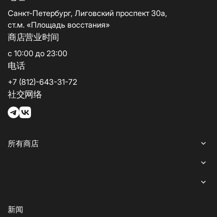
Санкт-Петербург, Лиговский проспект 30а,
ст.м. «Площадь восстания»
商店营业时间
с 10:00 до 23:00
电话
+7 (812)-643-31-72
社交网络
所有商店
所有商店
女装
就餐
内衣
意大利餐
商业娱乐购物中心“游廊”服务
新闻
鞋子与箱包
coffee-sweets