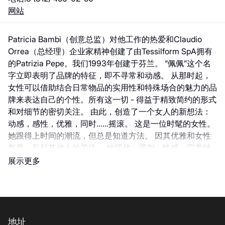
网站
Patricia Bambi（创意总监）对他工作的热爱和Claudio
Orrea（总经理）企业家精神创建了由Tessilform SpA拥有
的Patrizia Pepe。我们1993年创建于芬兰。 “佩佩”这个名
字立即表明了品牌的特征，即不寻常和动感。 从那时起，
女性可以借助结合日常物品的实用性和特殊场合的魅力的品
牌来表达自己的个性。所有这一切 - 得益于精致简约的形式
和对细节的密切关注。 由此，创造了一个女人的新想法：
动感，感性，优雅，同时......摇滚。 这是一位时髦的女性。
她跟得上时间的潮流，但总是知道方法。 因其优雅和女性
气质，引起其他人的关注。 她现代，讽刺，性感：完美结
合，以便将Patrizia Pepe生活方式的所有特点集于一身。很
展示更多
明显，该品牌能够快速创造出多年来随着时间越来越喜欢和
了解到的原始标志性物件。品牌的创造者总是对市场具有敏
感性，做出决定以补充和丰富方案。
地址