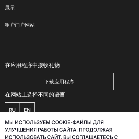
提款机
展示
儿童商品
格魯吉亞菜
客户服务
配饰、珠宝和钟表
素食主義者/素食主義者
儿童服务
租户门户网站
美丽与健康
印象丝路
Eco-services
运动与休闲用品
电子产品、书籍及家用电器
家居用品
在应用程序中接收礼物
家居用品
下载应用程序
在网站上选择不同的语言
RU
EN
МЫ ИСПОЛЬЗУЕМ COOKIE-ФАЙЛЫ ДЛЯ
私隐政策
УЛУЧШЕНИЯ РАБОТЫ САЙТА. ПРОДОЛЖАЯ
Smart Captcha 数据处理政策
ИСПОЛЬЗОВАТЬ САЙТ, ВЫ СОГЛАШАЕТЕСЬ С