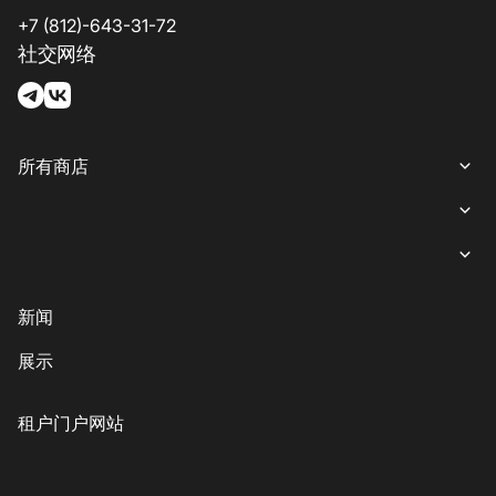
+7 (812)-643-31-72
社交网络
所有商店
所有商店
女装
就餐
内衣
意大利餐
商业娱乐购物中心“游廊”服务
新闻
鞋子与箱包
coffee-sweets
提款机
展示
儿童商品
格魯吉亞菜
客户服务
配饰、珠宝和钟表
素食主義者/素食主義者
儿童服务
租户门户网站
美丽与健康
印象丝路
Eco-services
运动与休闲用品