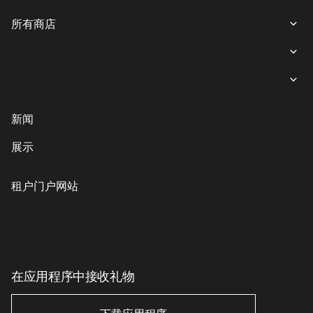
所有商店
所有商店
女装
就餐
内衣
意大利餐
商业娱乐购物中心“游廊”服务
新闻
鞋子与箱包
coffee-sweets
提款机
展示
儿童商品
格魯吉亞菜
客户服务
配饰、珠宝和钟表
素食主義者/素食主義者
儿童服务
租户门户网站
美丽与健康
印象丝路
Eco-services
运动与休闲用品
电子产品、书籍及家用电器
家居用品
在应用程序中接收礼物
家居用品