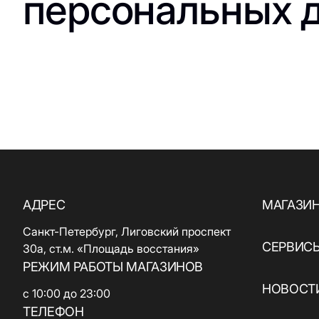
персональных 
ювелирные
кухня / Веган
изделия
Азиатская кухня
Паркинг
Красота и
здоровье
Электрокар
Товары для спорта
и отдыха
Электроника,
книги и бытовая
техника
Товары для дома
АДРЕС
МАГАЗИ
Подарки и
Санкт-Петербург, Лиговский проспект
сувениры
СЕРВИС
30а, ст.м. «Площадь восстания»
РЕЖИМ РАБОТЫ МАГАЗИНОВ
НОВОСТИ
с 10:00 до 23:00
ТЕЛЕФОН