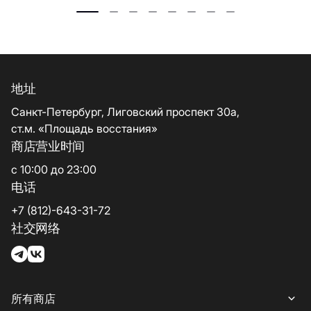
地址
Санкт-Петербург, Лиговский проспект 30а,
ст.м. «Площадь восстания»
商店营业时间
с 10:00 до 23:00
电话
+7 (812)-643-31-72
社交网络
所有商店