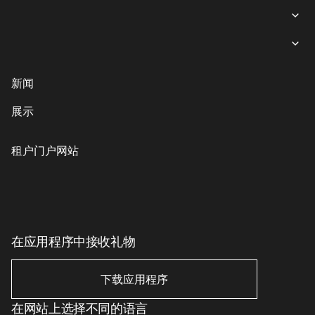
所有商店
女装
就餐
内衣
意大利餐
商业娱乐购物中心“游廊”服务
新闻
鞋子与箱包
coffee-sweets
提款机
展示
儿童商品
格魯吉亞菜
客户服务
配饰、珠宝和钟表
素食主義者/素食主義者
儿童服务
租户门户网站
美丽与健康
印象丝路
Eco-services
运动与休闲用品
电子产品、书籍及家用电器
家居用品
在应用程序中接收礼物
家居用品
下载应用程序
在网站上选择不同的语言