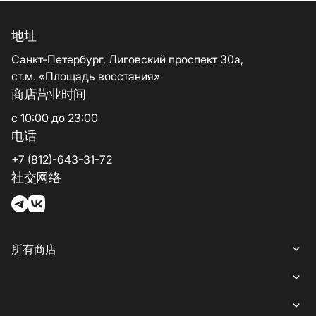
地址
Санкт-Петербург, Лиговский проспект 30а,
ст.м. «Площадь восстания»
商店营业时间
с 10:00 до 23:00
电话
+7 (812)-643-31-72
社交网络
所有商店
所有商店
女装
就餐