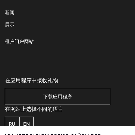
内衣
意大利餐
商业娱乐购物中心“游廊”服务
新闻
鞋子与箱包
coffee-sweets
提款机
展示
儿童商品
格魯吉亞菜
客户服务
配饰、珠宝和钟表
素食主義者/素食主義者
儿童服务
租户门户网站
美丽与健康
印象丝路
Eco-services
运动与休闲用品
电子产品、书籍及家用电器
家居用品
在应用程序中接收礼物
家居用品
下载应用程序
在网站上选择不同的语言
RU
EN