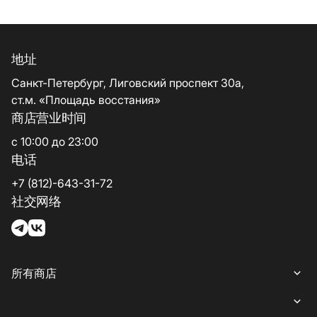
地址
Санкт-Петербург, Лиговский проспект 30а,
ст.м. «Площадь восстания»
商店营业时间
с 10:00 до 23:00
电话
+7 (812)-643-31-72
社交网络
所有商店
所有商店