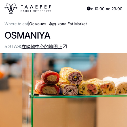
с 10:00 до 23:00
Where to eat
Османия. Фуд-холл Eat Market
OSMANIYA
5 ЭТАЖ
在购物中心的地图上