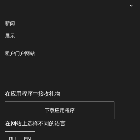
女装
就餐
内衣
意大利餐
商业娱乐购物中心“游廊”服务
新闻
鞋子与箱包
coffee-sweets
提款机
展示
儿童商品
格魯吉亞菜
客户服务
配饰、珠宝和钟表
素食主義者/素食主義者
儿童服务
租户门户网站
美丽与健康
印象丝路
Eco-services
运动与休闲用品
电子产品、书籍及家用电器
家居用品
在应用程序中接收礼物
家居用品
下载应用程序
在网站上选择不同的语言
RU
EN