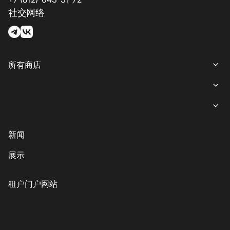
社交网络
所有商店
所有商店
女装
就餐
内衣
意大利餐
商业娱乐购物中心“游廊”服务
新闻
鞋子与箱包
coffee-sweets
提款机
展示
儿童商品
格魯吉亞菜
客户服务
配饰、珠宝和钟表
素食主義者/素食主義者
儿童服务
租户门户网站
美丽与健康
印象丝路
Eco-services
运动与休闲用品