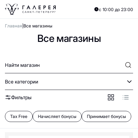
A
B
C
D
E
F
G
H
I
J
K
L
M
N
O
P
Q
R
S
T
U
V
W
X
Y
с 10:00 до 23:00
А
Б
В
Г
Д
Е
Ж
З
И
Й
К
Л
М
Н
О
П
Р
С
Т
У
Ф
Х
Ц
Ч
Главная
Все магазины
0—9
Все магазины
0-9
12 Storeez
2MOOD
21Shop
34Play
Все категории
4FORMS
585 Золотой
Фильтры
ЭТАЖ
5КармаNов
Tax Free
Начисляет бонусы
Принимает бонусы
A