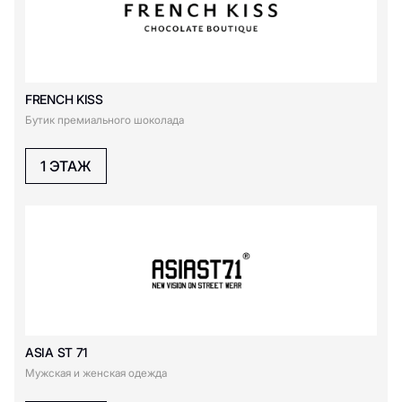
Choupette
D
FRENCH KISS
Бутик премиального шоколада
Dreame
Diplomat
1 ЭТАЖ
Diamond District
DUB
DREAMS by Alena
Akhmadullina
E
ECRU
Emka
ASIA ST 71
Eleganzza
ESTEL
Мужская и женская одежда
Emiliano Zapata
EMMI kiosk