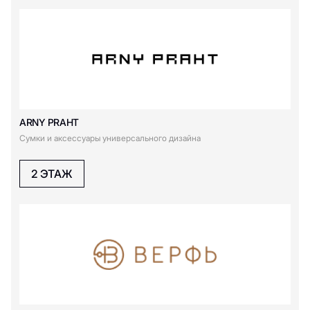
Indiwd
Incanto
IDOL
J
JDsens
Just Brand
ARNY PRAHT
Сумки и аксессуары универсального дизайна
John Doe
2 ЭТАЖ
K
Kuchenland
Kristina & Milan
Koton
Kixbox
Karl Lagerfeld
Kappa
KRASIVO365
KRAKATAU