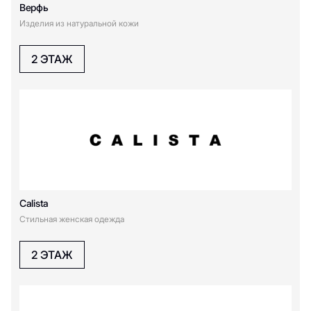
Верфь
Изделия из натуральной кожи
L
2 ЭТАЖ
Lovely style
LAVA Kamchatka
Lesnoe dello
LOFT
Levi's
lady&gentleman CITY
Lusio
Love Republic
Liu Jo
Lichi
Calista
Lamoda sport
Lacoste
Стильная женская одежда
LIME
LAVARICE
2 ЭТАЖ
M