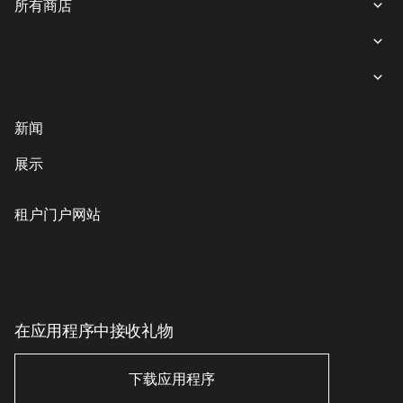
所有商店
所有商店
女装
就餐
内衣
意大利餐
商业娱乐购物中心“游廊”服务
新闻
鞋子与箱包
coffee-sweets
提款机
展示
儿童商品
格魯吉亞菜
客户服务
配饰、珠宝和钟表
素食主義者/素食主義者
儿童服务
租户门户网站
美丽与健康
印象丝路
Eco-services
运动与休闲用品
电子产品、书籍及家用电器
家居用品
在应用程序中接收礼物
家居用品
下载应用程序