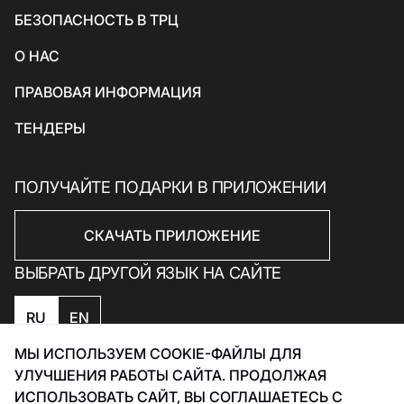
БЕЗОПАСНОСТЬ В ТРЦ
Электроника, книги и бытовая техника
Товары для дома
О НАС
Подарки и сувениры
ПРАВОВАЯ ИНФОРМАЦИЯ
ТЕНДЕРЫ
ПОЛУЧАЙТЕ ПОДАРКИ В ПРИЛОЖЕНИИ
СКАЧАТЬ ПРИЛОЖЕНИЕ
ВЫБРАТЬ ДРУГОЙ ЯЗЫК НА САЙТЕ
RU
EN
МЫ ИСПОЛЬЗУЕМ COOKIE-ФАЙЛЫ ДЛЯ
Политика конфиденциальности
УЛУЧШЕНИЯ РАБОТЫ САЙТА. ПРОДОЛЖАЯ
Политика обработки данных Smart Captcha
ИСПОЛЬЗОВАТЬ САЙТ, ВЫ СОГЛАШАЕТЕСЬ С