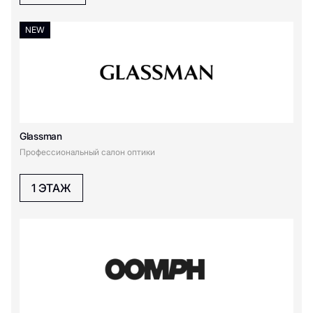
Y
NEW
Yves Rocher
Yamaguchi
Z
Glassman
Zeiss
Профессиональный салон оптики
А
1 ЭТАЖ
Аптека АЛОЭ
З
Золотое Яблоко