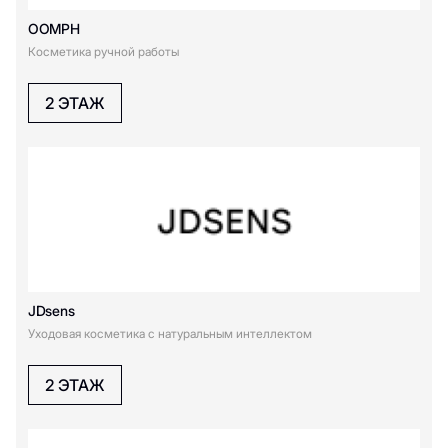
Л
OOMPH
Косметика ручной работы
Л’Окситан
Линзмастер
2 ЭТАЖ
Л'Этуаль
JDsens
Уходовая косметика с натуральным интеллектом
2 ЭТАЖ