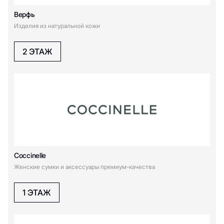
Верфь
LAVA Kamchatka
Love Republic
Изделия из натуральной кожи
M
2 ЭТАЖ
Marmalato
Majorica
MIUZ DIAMONDS
MIE
P
PanClub
Coccinelle
Женские сумки и аксессуары премиум-качества
Q
1 ЭТАЖ
Q-Store