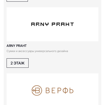
Gresso
H
HAVVS
ARNY PRAHT
J
Сумки и аксессуары универсального дизайна
Just Brand
2 ЭТАЖ
K
KRASIVO365
L