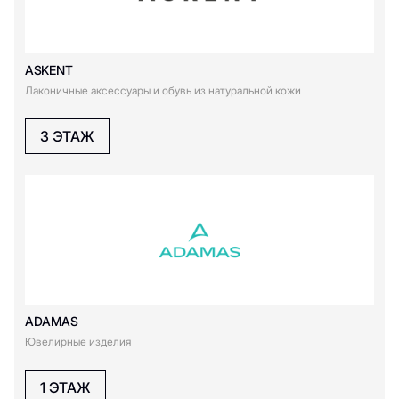
Bizhu
ASKENT
C
Лаконичные аксессуары и обувь из натуральной кожи
Coccinelle
3 ЭТАЖ
D
Diamond District
E
ADAMAS
Eleganzza
Ювелирные изделия
G
1 ЭТАЖ