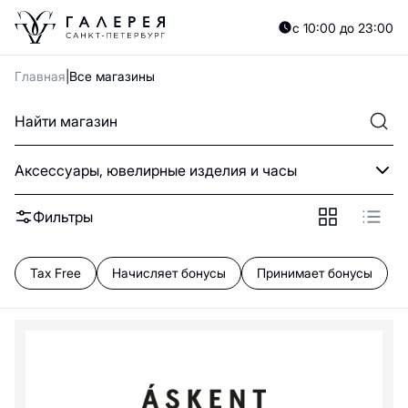
A
B
C
D
E
F
G
H
I
J
K
L
M
N
O
P
Q
R
S
T
U
V
W
X
Y
с 10:00 до 23:00
А
Б
В
Г
Д
Е
Ж
З
И
Й
К
Л
М
Н
О
П
Р
С
Т
У
Ф
Х
Ц
Ч
Главная
Все магазины
0—9
0-9
Аксессуары, ювелирные изделия и часы
585 Золотой
Фильтры
ЭТАЖ
A
Tax Free
Начисляет бонусы
Принимает бонусы
Aprellshop
ASKENT
ADAMAS
B