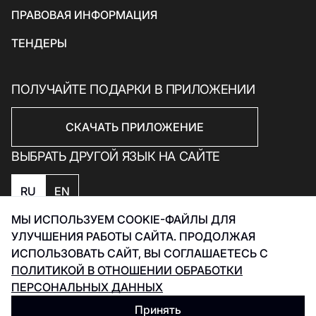
Подарки и сувениры
ПРАВОВАЯ ИНФОРМАЦИЯ
ТЕНДЕРЫ
ПОЛУЧАЙТЕ ПОДАРКИ В ПРИЛОЖЕНИИ
СКАЧАТЬ ПРИЛОЖЕНИЕ
ВЫБРАТЬ ДРУГОЙ ЯЗЫК НА САЙТЕ
RU
EN
МЫ ИСПОЛЬЗУЕМ COOKIE-ФАЙЛЫ ДЛЯ
Политика конфиденциальности
УЛУЧШЕНИЯ РАБОТЫ САЙТА. ПРОДОЛЖАЯ
Политика обработки данных Smart Captcha
ИСПОЛЬЗОВАТЬ САЙТ, ВЫ СОГЛАШАЕТЕСЬ С
Разработка Инфинити 2026
ПОЛИТИКОЙ В ОТНОШЕНИИ ОБРАБОТКИ
ПЕРСОНАЛЬНЫХ ДАННЫХ
Принять