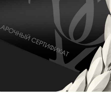
ювелирные
кухня / Веган
изделия
Азиатская кухня
Паркинг
Красота и
здоровье
Электрокар
Товары для спорта
и отдыха
Электроника,
книги и бытовая
техника
Товары для дома
Подарки и
сувениры