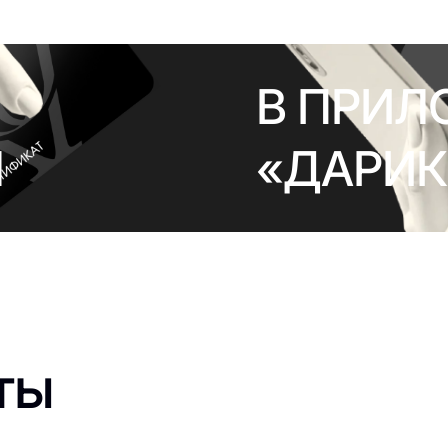
В ПРИЛ
Л
«ДАРИК
ты