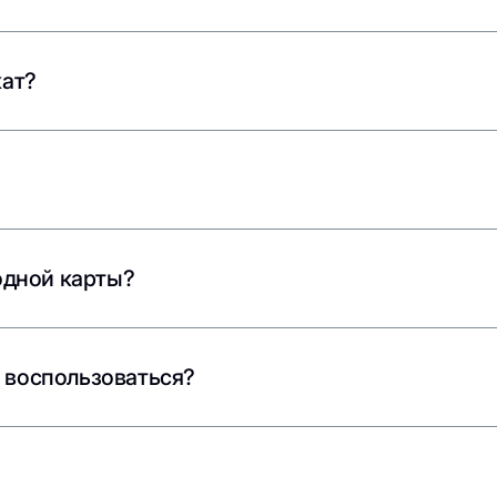
кат?
одной карты?
й воспользоваться?