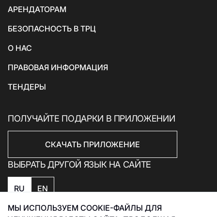
АРЕНДАТОРАМ
Товары для спорта и отдыха
БЕЗОПАСНОСТЬ В ТРЦ
Электроника, книги и бытовая техника
Товары для дома
О НАС
Подарки и сувениры
ПРАВОВАЯ ИНФОРМАЦИЯ
ТЕНДЕРЫ
ПОЛУЧАЙТЕ ПОДАРКИ В ПРИЛОЖЕНИИ
СКАЧАТЬ ПРИЛОЖЕНИЕ
ВЫБРАТЬ ДРУГОЙ ЯЗЫК НА САЙТЕ
RU
EN
МЫ ИСПОЛЬЗУЕМ COOKIE-ФАЙЛЫ ДЛЯ