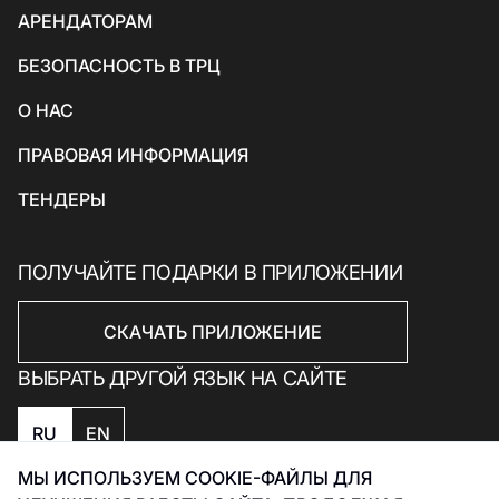
АРЕНДАТОРАМ
Товары для спорта и отдыха
БЕЗОПАСНОСТЬ В ТРЦ
Электроника, книги и бытовая техника
Товары для дома
О НАС
Подарки и сувениры
ПРАВОВАЯ ИНФОРМАЦИЯ
ТЕНДЕРЫ
ПОЛУЧАЙТЕ ПОДАРКИ В ПРИЛОЖЕНИИ
СКАЧАТЬ ПРИЛОЖЕНИЕ
ВЫБРАТЬ ДРУГОЙ ЯЗЫК НА САЙТЕ
RU
EN
МЫ ИСПОЛЬЗУЕМ COOKIE-ФАЙЛЫ ДЛЯ