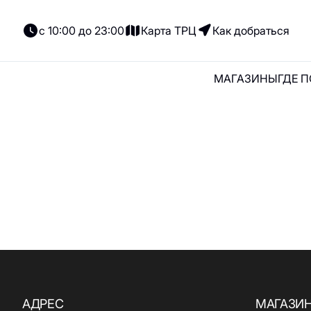
с 10:00 до 23:00
Карта ТРЦ
Как добраться
МАГАЗИНЫ
ГДЕ 
МАГАЗИНЫ
ГДЕ ПОЕСТЬ
РАЗВЛЕЧЕНИЯ
СЕРВИС
НОВОСТИ И
Все магазины
Все кафе и
Все услуги 
АКЦИИ
рестораны
сервисы
СЕРТИФИКАТ
Женская одежда
ПОДАРКИ
Итальянская
Банкоматы
Белье
кухня
КОНТАКТЫ
Гостевые
Обувь и сумки
АРЕНДАТОРАМ
Кофе и десерты
Детские
ДЕТЯМ
Товары для детей
Грузинская кухня
О НАС
Экосервисы
Аксессуары и
Вегетарианская
АДРЕС
МАГАЗИ
ПАРКОВК