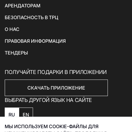
АРЕНДАТОРАМ
Товары для спорта и отдыха
БЕЗОПАСНОСТЬ В ТРЦ
Электроника, книги и бытовая техника
Товары для дома
О НАС
Подарки и сувениры
ПРАВОВАЯ ИНФОРМАЦИЯ
ТЕНДЕРЫ
ПОЛУЧАЙТЕ ПОДАРКИ В ПРИЛОЖЕНИИ
СКАЧАТЬ ПРИЛОЖЕНИЕ
ВЫБРАТЬ ДРУГОЙ ЯЗЫК НА САЙТЕ
RU
EN
МЫ ИСПОЛЬЗУЕМ COOKIE-ФАЙЛЫ ДЛЯ