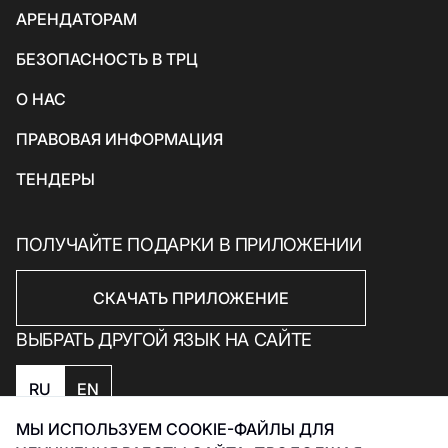
АРЕНДАТОРАМ
Товары для спорта и отдыха
БЕЗОПАСНОСТЬ В ТРЦ
Электроника, книги и бытовая техника
Товары для дома
О НАС
Подарки и сувениры
ПРАВОВАЯ ИНФОРМАЦИЯ
ТЕНДЕРЫ
ПОЛУЧАЙТЕ ПОДАРКИ В ПРИЛОЖЕНИИ
СКАЧАТЬ ПРИЛОЖЕНИЕ
ВЫБРАТЬ ДРУГОЙ ЯЗЫК НА САЙТЕ
RU
EN
МЫ ИСПОЛЬЗУЕМ COOKIE-ФАЙЛЫ ДЛЯ