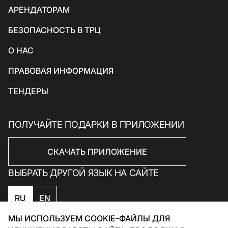
АРЕНДАТОРАМ
Товары для спорта и отдыха
БЕЗОПАСНОСТЬ В ТРЦ
Электроника, книги и бытовая техника
Товары для дома
О НАС
Подарки и сувениры
ПРАВОВАЯ ИНФОРМАЦИЯ
ТЕНДЕРЫ
ПОЛУЧАЙТЕ ПОДАРКИ В ПРИЛОЖЕНИИ
СКАЧАТЬ ПРИЛОЖЕНИЕ
ВЫБРАТЬ ДРУГОЙ ЯЗЫК НА САЙТЕ
RU
EN
МЫ ИСПОЛЬЗУЕМ COOKIE-ФАЙЛЫ ДЛЯ