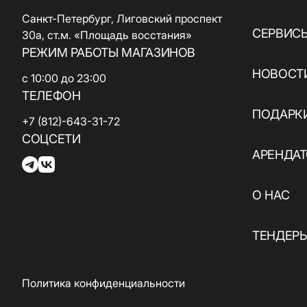
ювелирные
кухня / Веган
изделия
Санкт-Петербург, Лиговский проспект
Азиатская кухня
СЕРВИС
Паркинг
30а, ст.м. «Площадь восстания»
Красота и
РЕЖИМ РАБОТЫ МАГАЗИНОВ
здоровье
Электрокар
НОВОСТИ
с 10:00 до 23:00
Товары для спорта
ТЕЛЕФОН
и отдыха
ПОДАРК
+7 (812)-643-31-72
Электроника,
СОЦСЕТИ
книги и бытовая
АРЕНДА
техника
Товары для дома
О НАС
Подарки и
ТЕНДЕР
сувениры
Политика конфиденциальности