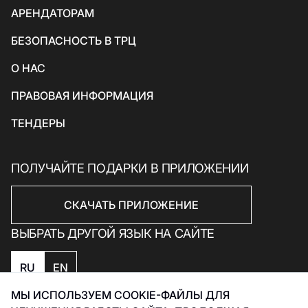
АРЕНДАТОРАМ
Товары для спорта и отдыха
БЕЗОПАСНОСТЬ В ТРЦ
Электроника, книги и бытовая техника
Товары для дома
О НАС
Подарки и сувениры
ПРАВОВАЯ ИНФОРМАЦИЯ
ТЕНДЕРЫ
ПОЛУЧАЙТЕ ПОДАРКИ В ПРИЛОЖЕНИИ
СКАЧАТЬ ПРИЛОЖЕНИЕ
ВЫБРАТЬ ДРУГОЙ ЯЗЫК НА САЙТЕ
RU
EN
МЫ ИСПОЛЬЗУЕМ COOKIE-ФАЙЛЫ ДЛЯ