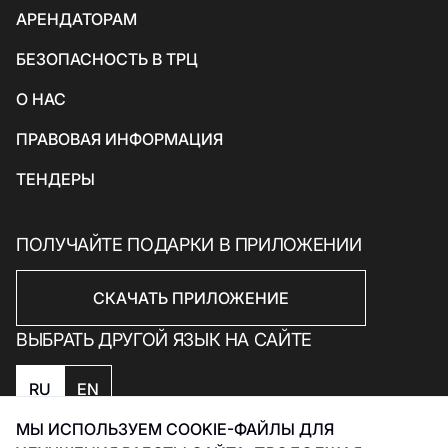
АРЕНДАТОРАМ
Товары для спорта и отдыха
БЕЗОПАСНОСТЬ В ТРЦ
Электроника, книги и бытовая техника
Товары для дома
О НАС
Подарки и сувениры
ПРАВОВАЯ ИНФОРМАЦИЯ
ТЕНДЕРЫ
ПОЛУЧАЙТЕ ПОДАРКИ В ПРИЛОЖЕНИИ
СКАЧАТЬ ПРИЛОЖЕНИЕ
ВЫБРАТЬ ДРУГОЙ ЯЗЫК НА САЙТЕ
RU
EN
МЫ ИСПОЛЬЗУЕМ COOKIE-ФАЙЛЫ ДЛЯ