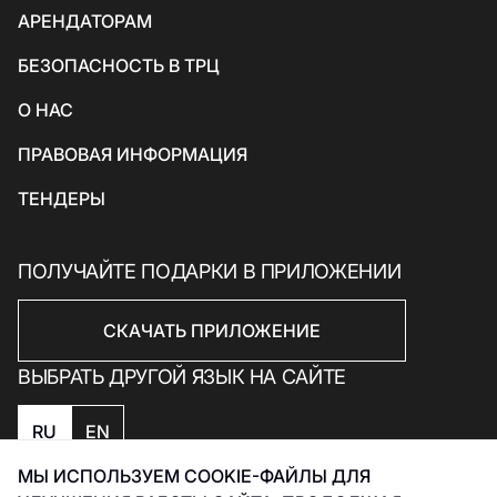
АРЕНДАТОРАМ
Товары для спорта и отдыха
БЕЗОПАСНОСТЬ В ТРЦ
Электроника, книги и бытовая техника
Товары для дома
О НАС
Подарки и сувениры
ПРАВОВАЯ ИНФОРМАЦИЯ
ТЕНДЕРЫ
ПОЛУЧАЙТЕ ПОДАРКИ В ПРИЛОЖЕНИИ
СКАЧАТЬ ПРИЛОЖЕНИЕ
ВЫБРАТЬ ДРУГОЙ ЯЗЫК НА САЙТЕ
RU
EN
МЫ ИСПОЛЬЗУЕМ COOKIE-ФАЙЛЫ ДЛЯ