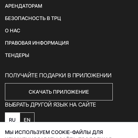
АРЕНДАТОРАМ
Товары для спорта и отдыха
БЕЗОПАСНОСТЬ В ТРЦ
Электроника, книги и бытовая техника
Товары для дома
О НАС
Подарки и сувениры
ПРАВОВАЯ ИНФОРМАЦИЯ
ТЕНДЕРЫ
ПОЛУЧАЙТЕ ПОДАРКИ В ПРИЛОЖЕНИИ
СКАЧАТЬ ПРИЛОЖЕНИЕ
ВЫБРАТЬ ДРУГОЙ ЯЗЫК НА САЙТЕ
RU
EN
МЫ ИСПОЛЬЗУЕМ COOKIE-ФАЙЛЫ ДЛЯ