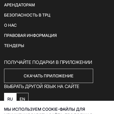
АРЕНДАТОРАМ
Товары для спорта и отдыха
БЕЗОПАСНОСТЬ В ТРЦ
Электроника, книги и бытовая техника
Товары для дома
О НАС
Подарки и сувениры
ПРАВОВАЯ ИНФОРМАЦИЯ
ТЕНДЕРЫ
ПОЛУЧАЙТЕ ПОДАРКИ В ПРИЛОЖЕНИИ
СКАЧАТЬ ПРИЛОЖЕНИЕ
ВЫБРАТЬ ДРУГОЙ ЯЗЫК НА САЙТЕ
RU
EN
МЫ ИСПОЛЬЗУЕМ COOKIE-ФАЙЛЫ ДЛЯ