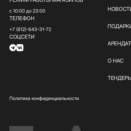
ювелирные
кухня / Веган
изделия
НОВОСТИ
с 10:00 до 23:00
Азиатская кухня
Паркинг
ТЕЛЕФОН
Красота и
здоровье
ПОДАРК
Электрокар
+7 (812)-643-31-72
СОЦСЕТИ
Товары для спорта
АРЕНДА
и отдыха
Электроника,
О НАС
книги и бытовая
техника
ТЕНДЕР
Товары для дома
Подарки и
Политика конфиденциальности
сувениры