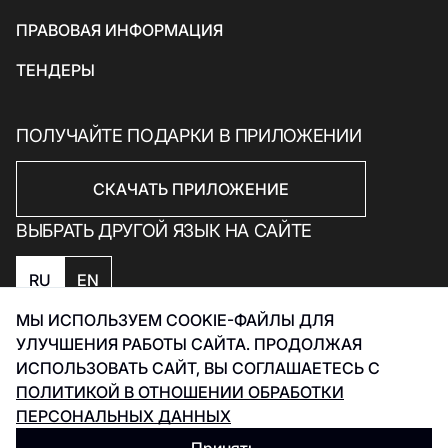
Подарки и сувениры
ПРАВОВАЯ ИНФОРМАЦИЯ
ТЕНДЕРЫ
ПОЛУЧАЙТЕ ПОДАРКИ В ПРИЛОЖЕНИИ
СКАЧАТЬ ПРИЛОЖЕНИЕ
ВЫБРАТЬ ДРУГОЙ ЯЗЫК НА САЙТЕ
RU
EN
МЫ ИСПОЛЬЗУЕМ COOKIE-ФАЙЛЫ ДЛЯ
Политика конфиденциальности
УЛУЧШЕНИЯ РАБОТЫ САЙТА. ПРОДОЛЖАЯ
Политика обработки данных Smart Captcha
ИСПОЛЬЗОВАТЬ САЙТ, ВЫ СОГЛАШАЕТЕСЬ С
Разработка Инфинити 2026
ПОЛИТИКОЙ В ОТНОШЕНИИ ОБРАБОТКИ
ПЕРСОНАЛЬНЫХ ДАННЫХ