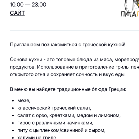
ювелирные
кухня / Веган
10:00 — 23:00
изделия
САЙТ
Азиатская кухня
Паркинг
Красота и
здоровье
Электрокар
Товары для спорта
Приглашаем познакомиться с греческой кухней!
и отдыха
Основа кухни - это топовые блюда из мяса, морепрод
Электроника,
продуктов. Использование в приготовление гриль-пе
книги и бытовая
открытого огня и сохраняет сочность и вкус еды.
техника
Товары для дома
В меню вы найдете традиционные блюда Греции:
Подарки и
мезе,
сувениры
классический греческий салат,
салат с орзо, крветками, медом и лимоном,
гирос с различными начинками,
питу с цыпленком/свининой и сыром,
халуми на гриле,