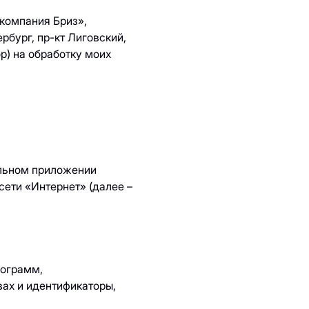
компания Бриз»,
рбург, пр-кт Лиговский,
р) на обработку моих
ы
ильном приложении
ети «Интернет» (далее –
рограмм,
вах и идентификаторы,