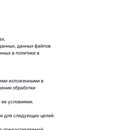
ах.
данных, данных файлов
нных в политике в
иями изложенными в
шении обработки
с ее условиями.
е для следующих целей:
 с предоставляемой