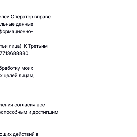
елей Оператор вправе
альные данные
нформационно-
тьи лица). К Третьим
 7713688880.
бработку моих
х целей лицам,
ления согласия все
ееспособным и достигшим
ющих действий в