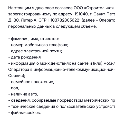
ювелирные
кухня / Веган
изделия
Настоящим я даю свое согласие ООО «Строительная 
Азиатская кухня
Паркинг
зарегистрированному по адресу: 191040, г. Санкт-Пете
Красота и
Д. 30, Литер А, ОГРН:1037828056221 (далее – Операто
здоровье
Электрокар
персональных данных в следующем объеме:
Товары для спорта
- фамилия, имя, отчество;
и отдыха
- номер мобильного телефона;
Электроника,
- адрес электронной почты;
книги и бытовая
- дата рождения
техника
- информация о моих действиях на сайте и (или) моб
Оператора в информационно-телекоммуникационной с
Товары для дома
Сервис);
- семейное положение,
Подарки и
- пол,
сувениры
- наличие авто,
- сведения, собираемые посредством метрических п
- технические сведения о пользовательских устройст
- файлы-cookies,