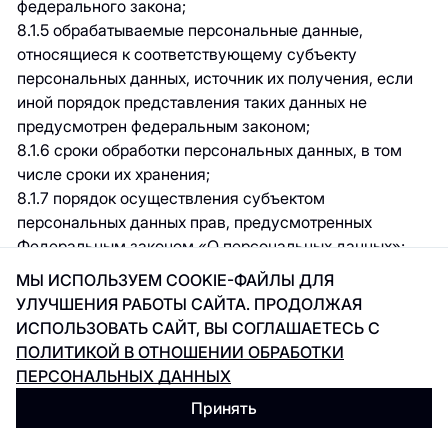
федерального закона;
8.1.5 обрабатываемые персональные данные,
относящиеся к соответствующему субъекту
персональных данных, источник их получения, если
иной порядок представления таких данных не
предусмотрен федеральным законом;
8.1.6 сроки обработки персональных данных, в том
числе сроки их хранения;
8.1.7 порядок осуществления субъектом
персональных данных прав, предусмотренных
Федеральным законом «О персональных данных»;
8.1.8 наименование или фамилию, имя, отчество и
МЫ ИСПОЛЬЗУЕМ COOKIE-ФАЙЛЫ ДЛЯ
адрес лица, осуществляющего обработку
УЛУЧШЕНИЯ РАБОТЫ САЙТА. ПРОДОЛЖАЯ
персональных данных по поручению Оператора, если
ИСПОЛЬЗОВАТЬ САЙТ, ВЫ СОГЛАШАЕТЕСЬ С
обработка поручена или будет поручена такому лицу;
ПОЛИТИКОЙ В ОТНОШЕНИИ ОБРАБОТКИ
8.1.9 иные сведения, предусмотренные Федеральным
ПЕРСОНАЛЬНЫХ ДАННЫХ
законом «О персональных данных» или другими
Принять
федеральными законами.
8.2 Субъект персональных данных вправе требовать