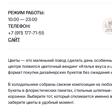
ювелирные
кухня / Веган
изделия
Азиатская кухня
РЕЖИМ РАБОТЫ:
Паркинг
Красота и
10:00 — 23:00
здоровье
Электрокар
ТЕЛЕФОН:
Товары для спорта
+7 (911) 177-71-55
и отдыха
САЙТ
Электроника,
книги и бытовая
техника
Цветы — это маленький повод сделать день особенны
центре появился цветочный вендинг «Ателье вкуса и
Товары для дома
формат покупки дизайнерских букетов без ожидания и
Подарки и
В холодильнике собраны свежие композиции на любо
сувениры
букеты в флористических пакетах, стильные шляпные
корзинки. Выберите тот, который откликается именно 
заберите цветы в удобный момент.