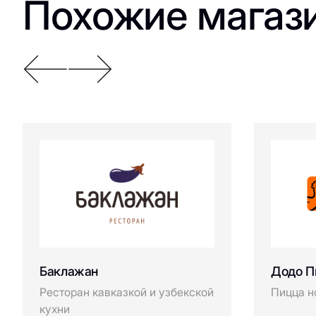
Похожие магаз
Баклажан
Додо П
Ресторан кавказкой и узбекской
Пицца н
кухни