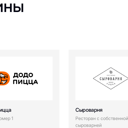
ины
ицца
Сыроварня
омер 1
Ресторан с собственно
сыроварней