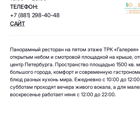
ювелирные
кухня / Веган
ТЕЛЕФОН:
изделия
+7 (881) 298-40-48
Азиатская кухня
Паркинг
Красота и
САЙТ
здоровье
Электрокар
Товары для спорта
и отдыха
Панорамный ресторан на пятом этаже ТРК «Галерея» 
открытым небом и смотровой площадкой на крыше, от
Электроника,
центр Петербурга. Пространство площадью 1500 кв. 
книги и бытовая
большого города, комфорт и современную гастроном
техника
блюд разных кухонь мира. Ежедневно с 10:00 до 12:00
субботам проходят вечера живого вокала, а для мале
Товары для дома
воскресенье работает няня с 12:00 до 22:00.
Подарки и
сувениры