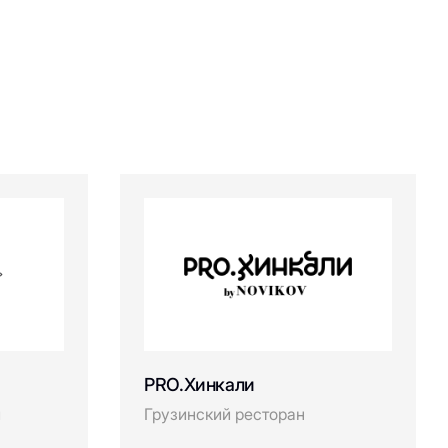
PRO.Хинкали
й
Грузинский ресторан