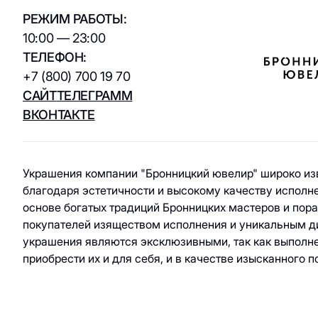
ювелирные
кухня / Веган
изделия
РЕЖИМ РАБОТЫ:
Азиатская кухня
Паркинг
10:00 — 23:00
Красота и
ТЕЛЕФОН:
здоровье
Электрокар
+7 (800) 700 19 70
Товары для спорта
САЙТ
ТЕЛЕГРАММ
и отдыха
ВКОНТАКТЕ
Электроника,
книги и бытовая
техника
Украшения компании "Бронницкий ювелир" широко из
благодаря эстетичности и высокому качеству исполн
Товары для дома
основе богатых традиций Бронницких мастеров и по
покупателей изяществом исполнения и уникальным д
Подарки и
украшения являются эксклюзивными, так как выполн
сувениры
приобрести их и для себя, и в качестве изысканного 