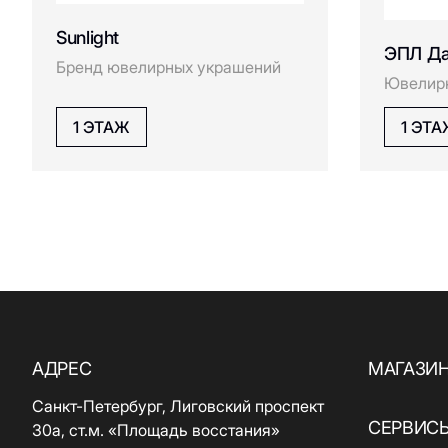
Sunlight
ЭПЛ Д
Бренд ювелирных украшений
Ювелир
1 ЭТАЖ
1 ЭТ
АДРЕС
МАГАЗИ
Санкт-Петербург, Лиговский проспект
СЕРВИС
30а, ст.м. «Площадь восстания»