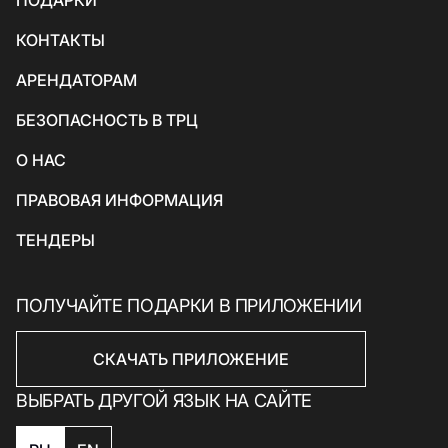
ПОДАРКИ
Аксессуары и ювелирные изделия
Вегетарианская кухня / Веган
Детские
КОНТАКТЫ
Красота и здоровье
Азиатская кухня
Экосервисы
АРЕНДАТОРАМ
Товары для спорта и отдыха
БЕЗОПАСНОСТЬ В ТРЦ
Электроника, книги и бытовая техника
Товары для дома
О НАС
Подарки и сувениры
ПРАВОВАЯ ИНФОРМАЦИЯ
ТЕНДЕРЫ
ПОЛУЧАЙТЕ ПОДАРКИ В ПРИЛОЖЕНИИ
СКАЧАТЬ ПРИЛОЖЕНИЕ
ВЫБРАТЬ ДРУГОЙ ЯЗЫК НА САЙТЕ