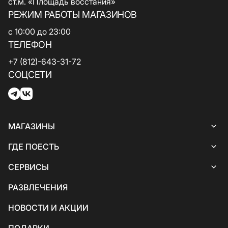
ст.м. «Площадь восстания»
РЕЖИМ РАБОТЫ МАГАЗИНОВ
с 10:00 до 23:00
ТЕЛЕФОН
+7 (812)-643-31-72
СОЦСЕТИ
МАГАЗИНЫ
Все магазины
ГДЕ ПОЕСТЬ
Женская одежда
Все кафе и рестораны
СЕРВИСЫ
Белье
Итальянская кухня
Все услуги и сервисы
РАЗВЛЕЧЕНИЯ
Обувь и сумки
Кофе и десерты
Банкоматы
НОВОСТИ И АКЦИИ
Товары для детей
Грузинская кухня
Гостевые