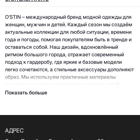
O′STIN – международный бренд модной одежды для
женщин, мужчин и детей. Каждый сезон мы создаём
актуальные коллекции для любой ситуации, времени
года и погоды, помогая покупателям быть в тренде и
оставаться собой. Наш дизайн, вдохновлённый
ритмом большого города, отражает современный
подход к гардеробу, где яркие и базовые модели
легко сочетаются, а стильные аксессуары дополняют
образ. Мы используем практичные материалы
высокого качества и комфортные силуэты, чтобы
одежда O’STIN становилась любимой. Сегодня
Показать больше
O’STIN – это более 600 магазинов, мобильное
приложение и онлайн-шопинг на www.ostin.com с
бесплатной примеркой и быстрой доставкой. Всегда
модно, доступно, удобно. O’STIN kids – первый
модный гардероб для девочек и мальчиков от 2 лет и
АДРЕС
стильные образы для школьников до 14 лет. В яркой