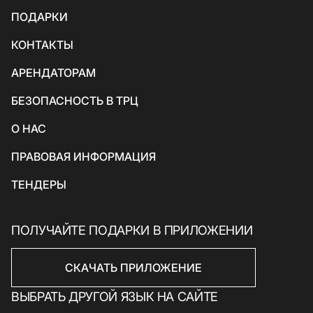
Товары для детей
Грузинская кухня
Гостевые
ПОДАРКИ
Аксессуары и ювелирные изделия
Вегетарианская кухня / Веган
Детские
КОНТАКТЫ
Красота и здоровье
Азиатская кухня
Экосервисы
АРЕНДАТОРАМ
Товары для спорта и отдыха
БЕЗОПАСНОСТЬ В ТРЦ
Электроника, книги и бытовая техника
Товары для дома
О НАС
Подарки и сувениры
ПРАВОВАЯ ИНФОРМАЦИЯ
ТЕНДЕРЫ
ПОЛУЧАЙТЕ ПОДАРКИ В ПРИЛОЖЕНИИ
СКАЧАТЬ ПРИЛОЖЕНИЕ
ВЫБРАТЬ ДРУГОЙ ЯЗЫК НА САЙТЕ