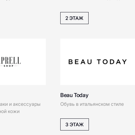
1 ЭТАЖ
GANT
Högl
Huawei
RSEN
Boggi Milano
ьная верхняя
Бутик итальянской мужской
HAVVS
одежды
1 ЭТАЖ
Intimissimi
Indiwd
EKONIKA
него белья и
Модная сеть обуви и
ежды
аксессуаров.
Just Brand
John Doe
2 ЭТАЖ