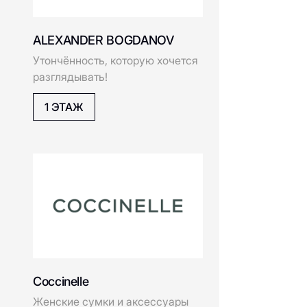
премиум-качества
1 ЭТАЖ
ESTEL
Emmi Perfumery&Cosmetics
GANT
Элегантная мужская и женская
одежда в стиле преппи
1 ЭТАЖ
Falconeri
OON
Anna Pekun
Бренд женской одежды,
Gresso
основанный в Санкт-
Петербурге
GUESS