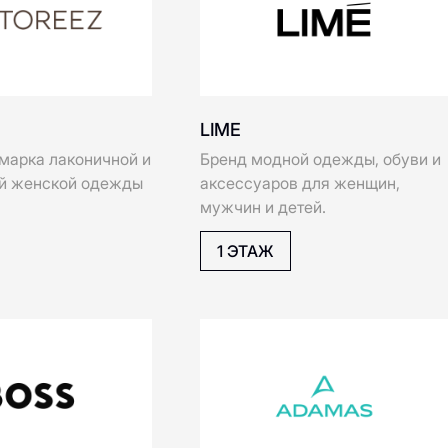
марка лаконичной и
Бренд модной одежды, обуви и
й женской одежды
аксессуаров для женщин,
Ballansiko
Beau Today
SOON
мужчин и детей.
ы
Bizhu
Belle You
1 ЭТАЖ
Balabala
BOSS
ADAMAS
CHARUEL
CREAM.SH
ежда премиум
Ювелирные изделия
Conso
Coccinelle
1 ЭТАЖ
Calista
Choupette
Diplomat
Diamond Dist
Calista
натуральной кожи
Стильная женская одежда
ullina