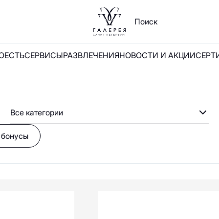
V
W
X
Y
Z
А
Б
В
Г
Д
Е
Ж
З
И
Й
К
Л
М
Н
О
П
ПОЕСТЬ
СЕРВИСЫ
РАЗВЛЕЧЕНИЯ
НОВОСТИ И АКЦИИ
СЕРТ
2MOOD
21Shop
Ы
585 Золотой
5КармаNов
и
Все категории
 бонусы
Aprellshop
Anna Pekun
ALBIONE
ADAMAS
ADELÓVE
Annuko
AVVA
AKS market!
LIME
А