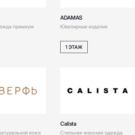
2 ЭТАЖ
Emka
Eleganzza
EMMI kiosk
Erborian
Beau Today
аки и аксессуары
Обувь в итальянском стиле
ной кожи
3 ЭТАЖ
FRENCH KISS
Finn Flare
S
FALKE
Академия бриллиантов
вечерние и
Ювелирные изделия
Glassman
Gulliver
NEW
ые платья
Glenfield
GamePark