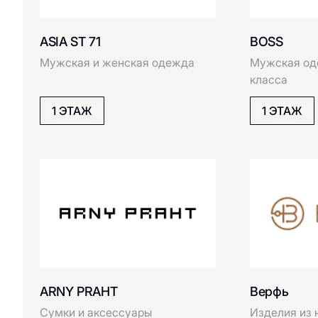
универсального дизайна
2 ЭТАЖ
2 ЭТАЖ
ECRU
E
Emiliano Zapata
CHARUEL
Aprellshop
ECCO
Женская одежда и аксессуары
Сумки, рюкз
из натураль
2 ЭТАЖ
3 ЭТАЖ
Furla
F
FREEDOM STORE
Belle You
Lovely style
Белье и одежда, которые вас
Бандажные, 
GLVR
G
чувствует
повседневн
Gloria Jeans