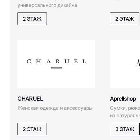
1 ЭТАЖ
3 ЭТАЖ
GEOX
Happy Baby
H
Befree
BJORN LA
Молодежная одежда
Функционал
HENDERSON
одежда
2 ЭТАЖ
3 ЭТАЖ
Intimissimi Uomo
I
IDOL
Bootwood
Calzedonia
Обувь и одежда для активного
Магазин ниж
образа жизни
пляжной од
JDsens
J
1 ЭТАЖ
1 ЭТАЖ