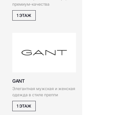
2 ЭТАЖ
HUGO
AVVA
Премиальный бренд мужской
одежды и аксессуаров
2 ЭТАЖ
Incanto
ECCO
Всемирно известный бренд
обуви, основанный в Дании в
1963 году
3 ЭТАЖ